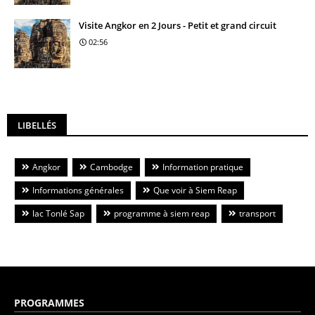
Visite Angkor en 2 Jours - Petit et grand circuit
02:56
LIBELLÉS
Angkor
Cambodge
Information pratique
Informations générales
Que voir à Siem Reap
lac Tonlé Sap
programme à siem reap
transport
PROGRAMMES