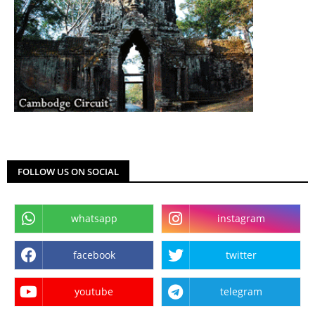
FOLLOW US ON SOCIAL
whatsapp
instagram
facebook
twitter
youtube
telegram